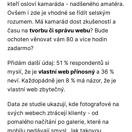
kteří osloví kamaráda - nadšeného amatéra.
Ovšem i zde je vhodné se řídit selským
rozumem. Má kamarád dost zkušeností a
času na
tvorbu či správu webu
? Bude
ochoten věnovat vám 80 a více hodin
zadarmo?
Přidám další údaj: 51 % respondentů si
myslí, že je
vlastní web přínosný
a 36 %
neví. Každopádně jen 8 % má názor, že je
vlastní web zbytečný.
Data ze studie ukazují, kde fotografové na
svých webech ztrácejí klienty - od
pomalého načítání po galerie, které na
mobilu nedávají smysl. Jak takovou