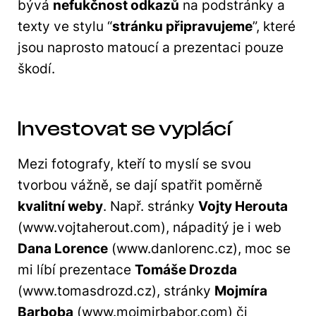
bývá
nefukčnost odkazů
na podstránky a
texty ve stylu “
stránku připravujeme
”, které
jsou naprosto matoucí a prezentaci pouze
škodí.
Investovat se vyplácí
Mezi fotografy, kteří to myslí se svou
tvorbou vážně, se dají spatřit poměrně
kvalitní weby
. Např. stránky
Vojty Herouta
(www.vojtaherout.com), nápaditý je i web
Dana Lorence
(www.danlorenc.cz), moc se
mi líbí prezentace
Tomáše Drozda
(www.tomasdrozd.cz), stránky
Mojmíra
Barboba
(www.mojmirbabor.com) či