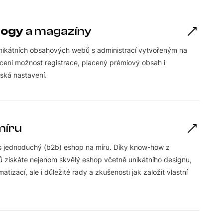
logy
a magazíny
nikátních obsahových webů s administrací vytvořeným na
 ocení možnost registrace, placený prémiový obsah i
lská nastavení.
míru
s jednoduchý (b2b) eshop na míru. Díky know-how z
 získáte nejenom skvělý eshop včetně unikátního designu,
tizací, ale i důležité rady a zkušenosti jak založit vlastní