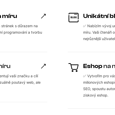
a míru
Unikátní b
h stránek s důrazem na
✅ Nabízím vývoj u
ní programování a tvorbu
míru. Vaši čtenáři
nejrůznější uživate
míru
Eshop
na 
ntují vaši značku a cílí
✅ Vytvořím pro vá
izuálně poutavý web, ale
milionových eshopů
SEO, spoustu automa
ziskový eshop.