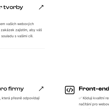
r tvorby
ěhem vašich webových
 zakázek zajistím, aby váš
souladu s vašimi cíli.
pro firmy
Front-en
, která přesně odpovídají
✅ Kóduji kvalitní 
načítání pro webo