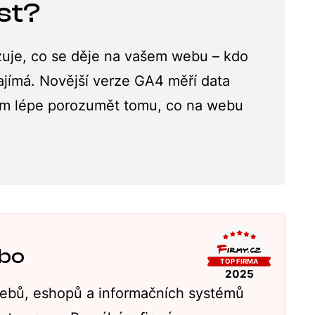
st?
azuje, co se děje na vašem webu – kdo
ajímá. Novější verze GA4 měří data
vám lépe porozumět tomu, co na webu
abo
ebů, eshopů a informačních systémů