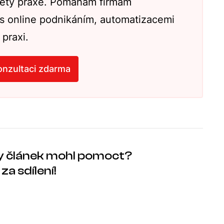
 lety praxe. Pomáhám firmám
 s online podnikáním, automatizacemi
 praxi.
onzultaci zdarma
y článek mohl pomoct?
za sdílení!