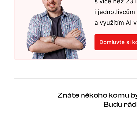
s více než 23
i jednotlivcům
a využitím AI v
Domluvte si k
Znáte někoho komu b
Budu rád 