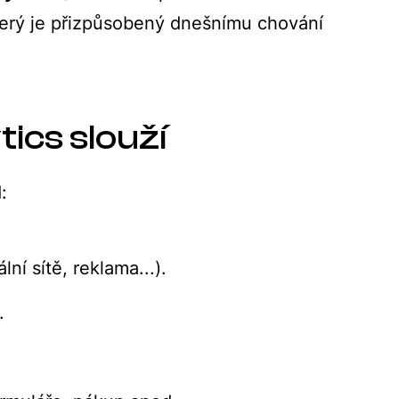
který je přizpůsobený dnešnímu chování
ics slouží
:
ní sítě, reklama...).
.