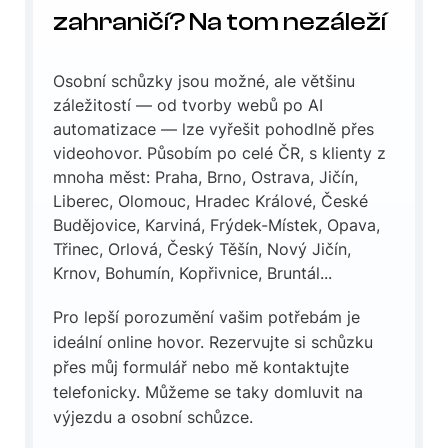
zahraničí? Na tom nezáleží
Osobní schůzky jsou možné, ale většinu
záležitostí — od tvorby webů po AI
automatizace — lze vyřešit pohodlně přes
videohovor. Působím po celé ČR, s klienty z
mnoha měst: Praha, Brno, Ostrava, Jičín,
Liberec, Olomouc, Hradec Králové, České
Budějovice, Karviná, Frýdek-Místek, Opava,
Třinec, Orlová, Český Těšín, Nový Jičín,
Krnov, Bohumín, Kopřivnice, Bruntál...
Pro lepší porozumění vašim potřebám je
ideální online hovor. Rezervujte si schůzku
přes můj formulář nebo mě kontaktujte
telefonicky. Můžeme se taky domluvit na
výjezdu a osobní schůzce.