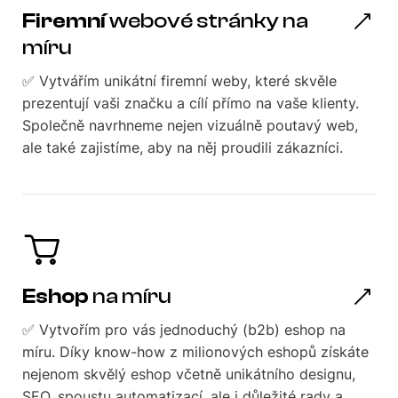
Firemní
webové stránky na
míru
✅ Vytvářím unikátní firemní weby, které skvěle
prezentují vaši značku a cílí přímo na vaše klienty.
Společně navrhneme nejen vizuálně poutavý web,
ale také zajistíme, aby na něj proudili zákazníci.
Eshop
na míru
✅ Vytvořím pro vás jednoduchý (b2b) eshop na
míru. Díky know-how z milionových eshopů získáte
nejenom skvělý eshop včetně unikátního designu,
SEO, spoustu automatizací, ale i důležité rady a