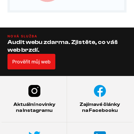
NOVÁ SLUŽBA
Audit webu zdarma. Zjistěte, co váš
web brzdí.
Prověřit můj web
Aktuální novinky
Zajímavé články
na Instagramu
na Facebooku