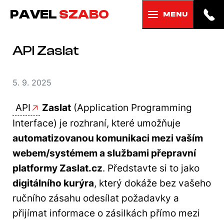
PAVEL
SZABO
MENU
API Zaslat
5. 9. 2025
API
Zaslat
(Application Programming
Interface) je rozhraní, které umožňuje
automatizovanou komunikaci mezi vaším
webem/systémem a službami přepravní
platformy Zaslat.cz
. Představte si to jako
digitálního kurýra
, který dokáže bez vašeho
ručního zásahu odesílat požadavky a
přijímat informace o zásilkách přímo mezi