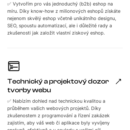
✅ Vytvořím pro vás jednoduchý (b2b) eshop na
míru. Díky know-how z milionových eshopů získáte
nejenom skvělý eshop včetně unikátního designu,
SEO, spoustu automatizací, ale i důležité rady a
zkušenosti jak založit vlastní ziskový eshop.
Technický a projektový dozor
tvorby webu
✅ Nabízím dohled nad technickou kvalitou a
průběhem vašich webových projektů. Díky
zkušenostem z programování a řízení zakázek
zajistím, aby váš web či aplikace byly vyvíjeny
správně, efektivně a v souladu s vašimi cíli.