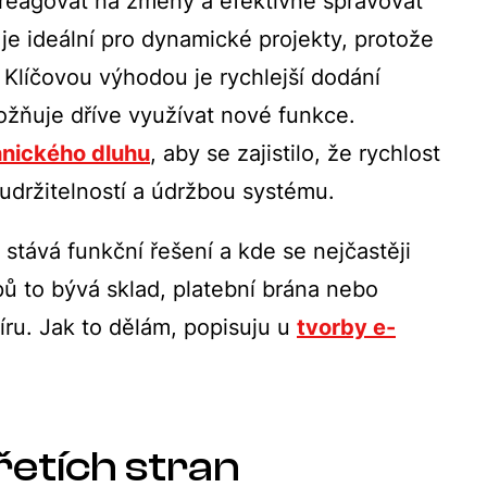
reagovat na změny a efektivně spravovat
je ideální pro dynamické projekty, protože
 Klíčovou výhodou je rychlejší dodání
ožňuje dříve využívat nové funkce.
hnického dluhu
, aby se zajistilo, že rychlost
držitelností a údržbou systému.
tává funkční řešení a kde se nejčastěji
pů to bývá sklad, platební brána nebo
ru. Jak to dělám, popisuju u
tvorby e-
řetích stran