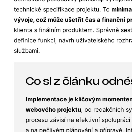
technické specifikace projektu. To
minima
vývoje, což může ušetřit čas a finanční p
klienta s finálním produktem. Správně se
definice funkcí, návrh uživatelského rozhra
službami.
Co si z článku odné
Implementace je klíčovým momentem
webového projektu
, od redakčních s
procesu závisí na efektivní spoluprác
a na pečlivém plánování a přípravě. In