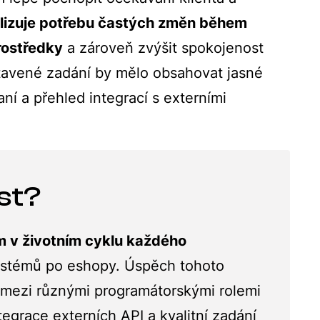
lizuje potřebu častých změn během
rostředky
a zároveň zvýšit spokojenost
stavené zadání by mělo obsahovat jasné
ní a přehled integrací s externími
st?
 v životním cyklu každého
ystémů po eshopy. Úspěch tohoto
i mezi různými programátorskými rolemi
tegrace externích API a kvalitní zadání