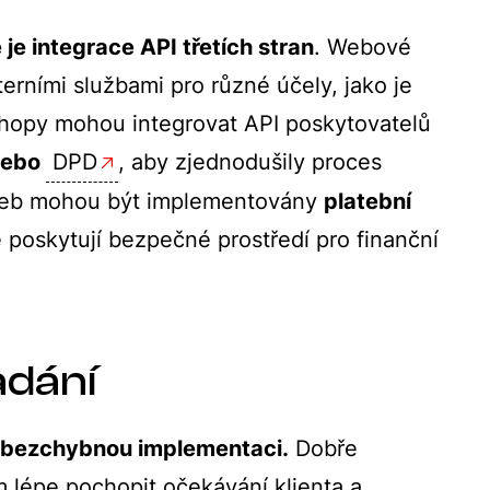
je integrace API třetích stran
. Webové
erními službami pro různé účely, jako je
eshopy mohou integrovat API poskytovatelů
nebo
DPD
, aby zjednodušily proces
lateb mohou být implementovány
platební
é poskytují bezpečné prostředí pro finanční
adání
 a bezchybnou implementaci.
Dobře
 lépe pochopit očekávání klienta a