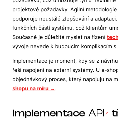
požadavků, což umožňuje týmu flexibilně 
projektové požadavky. Agilní metodologie 
podporuje neustálé zlepšování a adaptaci.
funkčních částí systému, což klientům um
Současně je důležité myslet na řízení
tec
vývoje nevede k budoucím komplikacím s u
Implementace je moment, kdy se z návrhu s
řeší napojení na externí systémy. U e-sho
objednávkový proces, který napojuju na mí
shopu na míru →
.
Implementace
API
t