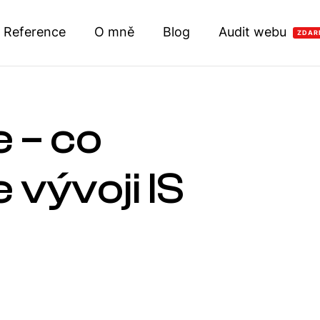
Reference
O mně
Blog
Audit webu
ZDAR
 – co
 vývoji IS