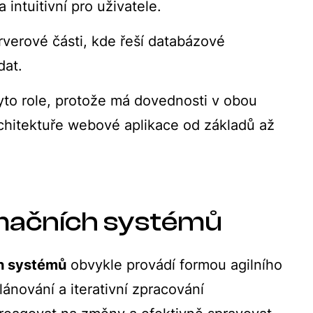
a intuitivní pro uživatele.
rverové části, kde řeší databázové
dat.
yto role, protože má dovednosti v obou
chitektuře webové aplikace od základů až
mačních systémů
h systémů
obvykle provádí formou agilního
ánování a iterativní zpracování