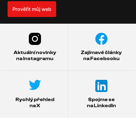
Prověřit můj web
Aktuální novinky
Zajímavé články
na Instagramu
na Facebooku
Rychlý přehled
Spojme se
na X
na LinkedIn