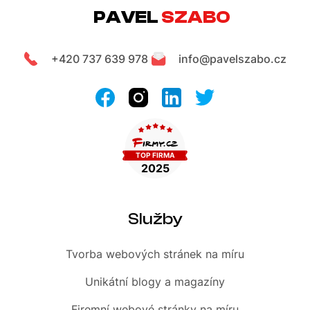
PAVEL
SZABO
+420 737 639 978
info@pavelszabo.cz
Služby
Tvorba webových stránek
na míru
Unikátní blogy
a magazíny
Firemní
webové stránky na míru