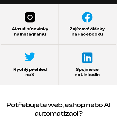
Aktuální novinky
Zajímavé články
na Instagramu
na Facebooku
Rychlý přehled
Spojme se
na X
na LinkedIn
Potřebujete web, eshop nebo AI
automatizaci?