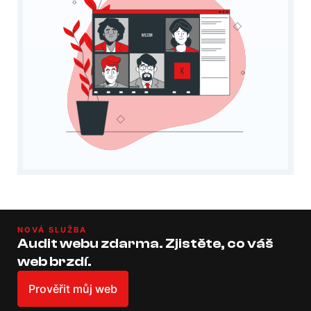
NOVÁ SLUŽBA
Audit webu zdarma. Zjistěte, co váš
web brzdí.
Prověřit můj web