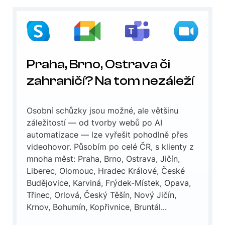
Praha, Brno, Ostrava či
zahraničí? Na tom nezáleží
Osobní schůzky jsou možné, ale většinu
záležitostí — od tvorby webů po AI
automatizace — lze vyřešit pohodlně přes
videohovor. Působím po celé ČR, s klienty z
mnoha měst: Praha, Brno, Ostrava, Jičín,
Liberec, Olomouc, Hradec Králové, České
Budějovice, Karviná, Frýdek-Místek, Opava,
Třinec, Orlová, Český Těšín, Nový Jičín,
Krnov, Bohumín, Kopřivnice, Bruntál...