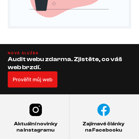
NOVÁ SLUŽBA
Audit webu zdarma. Zjistěte, co váš
web brzdí.
Prověřit můj web
Aktuální novinky
Zajímavé články
na Instagramu
na Facebooku