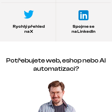
Rychlý přehled
Spojme se
na X
na LinkedIn
Potřebujete web, eshop nebo AI
automatizaci?