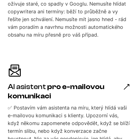
oživuje staré, co spadly v Googlu. Nemusíte hlídat
copywritera ani termíny: běží to průběžně a vy
řešíte jen schválení. Nemusíte mít jasno hned - rád
vám poradím a navrhnu možnosti automatického
obsahu na míru přesně pro váš případ.
AI asistent
pro e-mailovou
komunikaci
✅ Postavím vám asistenta na míru, který hlídá vaši
e-mailovou komunikaci s klienty. Upozorní vás,
když někomu zapomenete odpovědět, když se blíží
termín slibu, nebo když konverzace začne
houstnout. Nic za vás neodepisuje, jen hlídá, aby