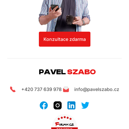
Konzultace zdarma
PAVEL
SZABO
+420 737 639 978
info@pavelszabo.cz