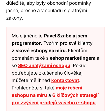
důležité, aby byly obchodní podmínky
jasné, přesné a v souladu s platnými
zákony.
Moje jméno je
Pavel Szabo a jsem
programátor
. Tvořím pro své klienty
ziskové eshopy na míru.
Klientům
pomáhám také s
eshop marketingem
a
se
SEO analýzami eshopu
. Pokud
potřebujete zkušeného člověka,
můžete mě ihned
kontaktovat
.
Prohledněte si také
moje řešení
eshopu na míru
a
6 klíčových strategií
pro zvýšení prodejů vašeho e-shopu
.