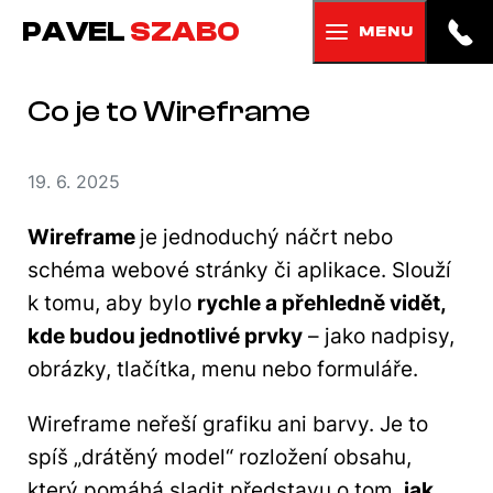
PAVEL
SZABO
MENU
Co je to Wireframe
19. 6. 2025
Wireframe
je jednoduchý náčrt nebo
schéma webové stránky či aplikace. Slouží
k tomu, aby bylo
rychle a přehledně vidět,
kde budou jednotlivé prvky
– jako nadpisy,
obrázky, tlačítka, menu nebo formuláře.
Wireframe neřeší grafiku ani barvy. Je to
spíš „drátěný model“ rozložení obsahu,
který pomáhá sladit představu o tom,
jak