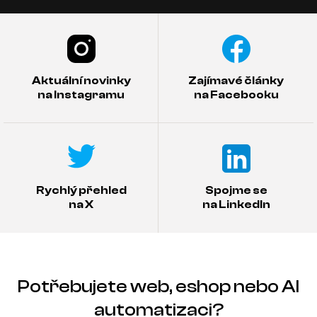
Aktuální novinky
Zajímavé články
na Instagramu
na Facebooku
Rychlý přehled
Spojme se
na X
na LinkedIn
Potřebujete web, eshop nebo AI
automatizaci?