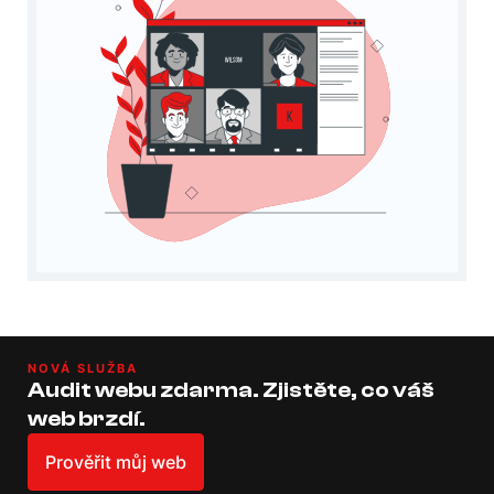
NOVÁ SLUŽBA
Audit webu zdarma. Zjistěte, co váš
web brzdí.
Prověřit můj web