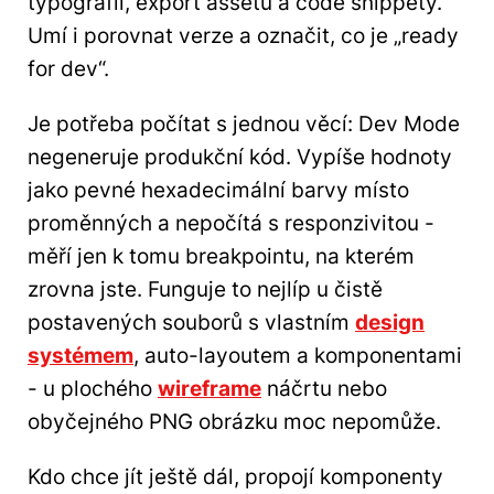
typografii, export assetů a code snippety.
Umí i porovnat verze a označit, co je „ready
for dev“.
Je potřeba počítat s jednou věcí: Dev Mode
negeneruje produkční kód. Vypíše hodnoty
jako pevné hexadecimální barvy místo
proměnných a nepočítá s responzivitou -
měří jen k tomu breakpointu, na kterém
zrovna jste. Funguje to nejlíp u čistě
postavených souborů s vlastním
design
systémem
, auto-layoutem a komponentami
- u plochého
wireframe
náčrtu nebo
obyčejného PNG obrázku moc nepomůže.
Kdo chce jít ještě dál, propojí komponenty