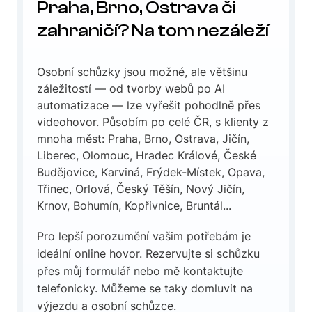
Praha, Brno, Ostrava či
zahraničí? Na tom nezáleží
Osobní schůzky jsou možné, ale většinu
záležitostí — od tvorby webů po AI
automatizace — lze vyřešit pohodlně přes
videohovor. Působím po celé ČR, s klienty z
mnoha měst: Praha, Brno, Ostrava, Jičín,
Liberec, Olomouc, Hradec Králové, České
Budějovice, Karviná, Frýdek-Místek, Opava,
Třinec, Orlová, Český Těšín, Nový Jičín,
Krnov, Bohumín, Kopřivnice, Bruntál...
Pro lepší porozumění vašim potřebám je
ideální online hovor. Rezervujte si schůzku
přes můj formulář nebo mě kontaktujte
telefonicky. Můžeme se taky domluvit na
výjezdu a osobní schůzce.