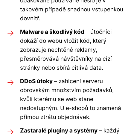
opakovaně používané heslo je v
takovém případě snadnou vstupenkou
dovnitř.
Malware a škodlivý kód
– útočníci
dokáží do webu vložit kód, který
zobrazuje nechtěné reklamy,
přesměrovává návštěvníky na cizí
stránky nebo sbírá citlivá data.
DDoS útoky
– zahlcení serveru
obrovským množstvím požadavků,
kvůli kterému se web stane
nedostupným. U e-shopů to znamená
přímou ztrátu objednávek.
Zastaralé pluginy a systémy
– každý