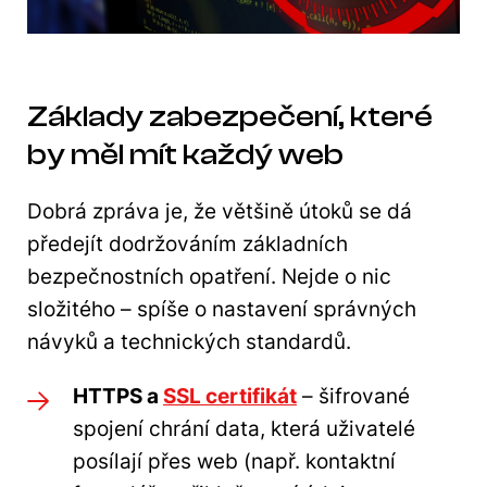
Základy zabezpečení, které
by měl mít každý web
Dobrá zpráva je, že většině útoků se dá
předejít dodržováním základních
bezpečnostních opatření. Nejde o nic
složitého – spíše o nastavení správných
návyků a technických standardů.
HTTPS a
SSL certifikát
– šifrované
spojení chrání data, která uživatelé
posílají přes web (např. kontaktní