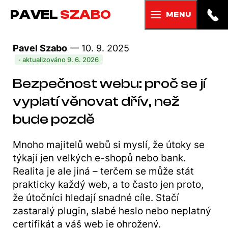
PAVEL
SZABO
MENU
Pavel Szabo
— 10. 9. 2025
· aktualizováno 9. 6. 2026
Bezpečnost webu: proč se jí
vyplatí věnovat dřív, než
bude pozdě
Mnoho majitelů webů si myslí, že útoky se
týkají jen velkých e-shopů nebo bank.
Realita je ale jiná – terčem se může stát
prakticky každý web, a to často jen proto,
že útočníci hledají snadné cíle. Stačí
zastaralý plugin, slabé heslo nebo neplatný
certifikát a váš web je ohrožený.