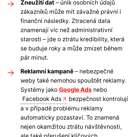
Zneužití dat
– únik osobních údajů
zákazníků může mít závažné právní i
finanční následky. Ztracená data
znamenají víc než administrativní
starosti – jde o ztrátu kredibility, která
se buduje roky a může zmizet během
pár minut.
Reklamní kampaně
– nebezpečné
weby také nemohou spouštět reklamy.
Systémy jako
Google Ads
nebo
Facebook Ads
bezpečnost kontrolují
a v případě problému reklamy
automaticky pozastaví. To znamená
nejen okamžitou ztrátu návštěvnosti,
ale také přerušení klíčových