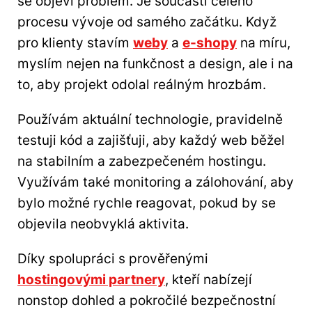
se objeví problém. Je součástí celého
procesu vývoje od samého začátku. Když
pro klienty stavím
weby
a
e-shopy
na míru,
myslím nejen na funkčnost a design, ale i na
to, aby projekt odolal reálným hrozbám.
Používám aktuální technologie, pravidelně
testuji kód a zajišťuji, aby každý web běžel
na stabilním a zabezpečeném hostingu.
Využívám také monitoring a zálohování, aby
bylo možné rychle reagovat, pokud by se
objevila neobvyklá aktivita.
Díky spolupráci s prověřenými
hostingovými partnery
, kteří nabízejí
nonstop dohled a pokročilé bezpečnostní