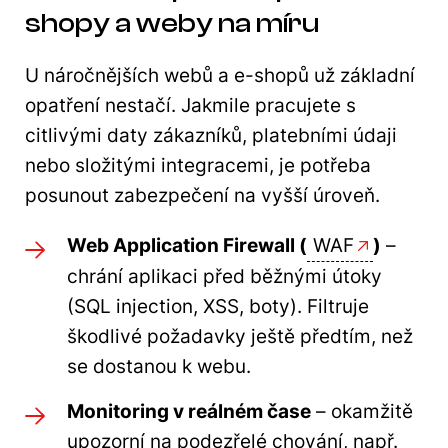
shopy a weby na míru
U náročnějších webů a e-shopů už základní
opatření nestačí. Jakmile pracujete s
citlivými daty zákazníků, platebními údaji
nebo složitými integracemi, je potřeba
posunout zabezpečení na vyšší úroveň.
Web Application Firewall (
WAF
)
–
chrání aplikaci před běžnými útoky
(SQL injection, XSS, boty). Filtruje
škodlivé požadavky ještě předtím, než
se dostanou k webu.
Monitoring v reálném čase
– okamžitě
upozorní na podezřelé chování, např.