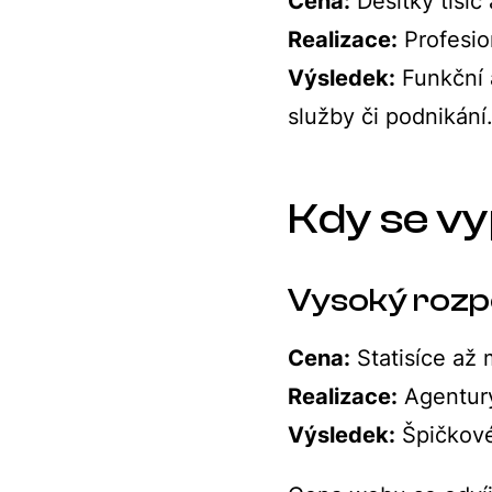
Cena:
Desítky tisíc 
Realizace:
Profesio
Výsledek:
Funkční a
služby či podnikání
Kdy se vy
Vysoký rozp
Cena:
Statisíce až 
Realizace:
Agentury
Výsledek:
Špičkové 