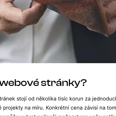
jí webové stránky?
ánek stojí od několika tisíc korun za jednoduc
lé projekty na míru. Konkrétní cena závisí na t