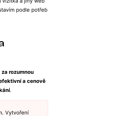
vizitka a jiný web
 stavím podle potřeb
a
b za rozumnou
efektivní a cenově
kání
.
m. Vytvoření