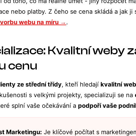
 od toho, co má reálně umět - jiný rozpočet má 
ce nebo platby. Z čeho se cena skládá a jak ji
tvorbu webu na míru →
.
alizace: Kvalitní weby z
ou cenu
lienty ze střední třídy
, kteří hledají
kvalitní we
kušenosti s velkými projekty, specializuji se na
teré splní vaše očekávání a
podpoří vaše podni
st Marketingu:
Je klíčové počítat s marketinge