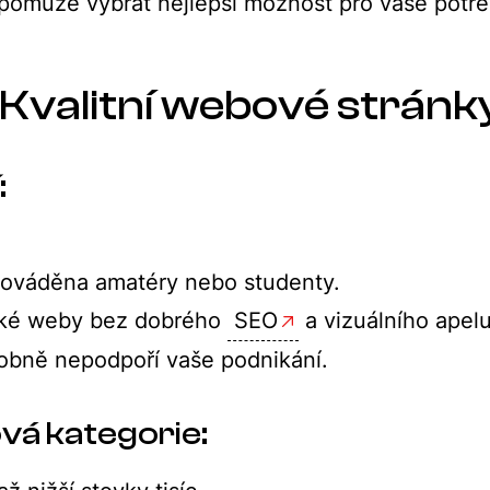
pomůže vybrat nejlepší možnost pro vaše potře
 Kvalitní webové stránk
:
ováděna amatéry nebo studenty.
ké weby bez dobrého
SEO
a vizuálního apelu
obně nepodpoří vaše podnikání.
vá kategorie: