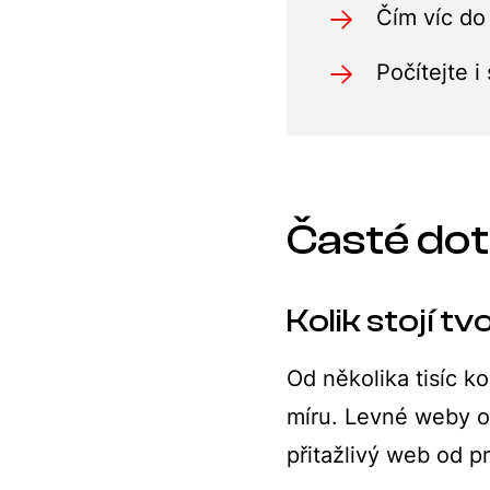
Čím víc do
Počítejte 
Časté do
Kolik stojí 
Od několika tisíc k
míru. Levné weby o
přitažlivý web od pr