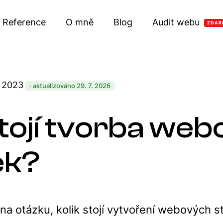
Reference
O mně
Blog
Audit webu
ZDAR
. 2023
· aktualizováno 29. 7. 2026
stojí tvorba we
ek?
a otázku, kolik stojí vytvoření webových s