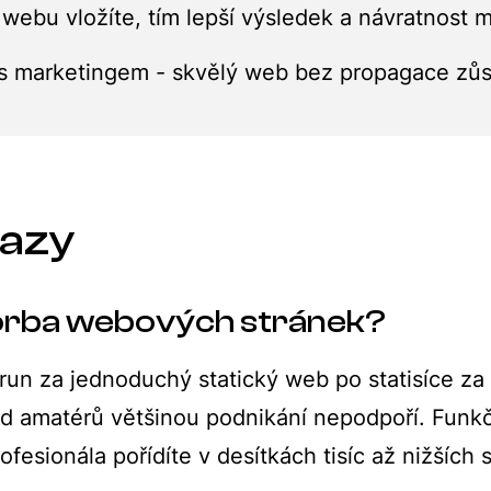
 webu vložíte, tím lepší výsledek a návratnost 
i s marketingem - skvělý web bez propagace zůs
tazy
tvorba webových stránek?
orun za jednoduchý statický web po statisíce za
d amatérů většinou podnikání nepodpoří. Funkč
ofesionála pořídíte v desítkách tisíc až nižších 