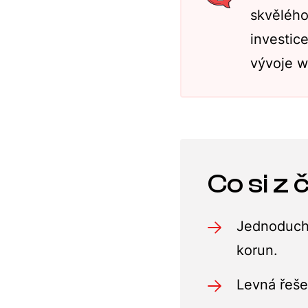
skvělého
investic
vývoje w
Co si z
Jednoduchý
korun.
Levná řeše