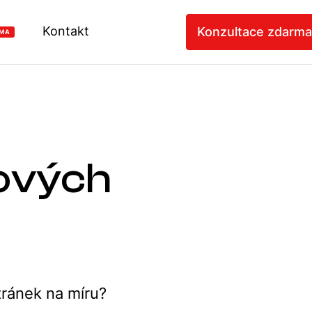
Kontakt
Konzultace zdarma
MA
bových
tránek na míru?