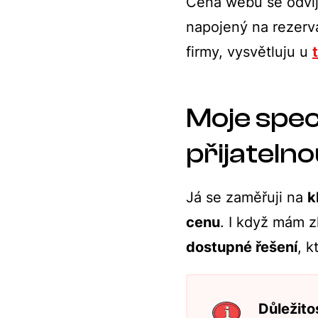
Cena webu se odvíjí
napojený na rezerva
firmy, vysvětluju u
Moje speci
přijateln
Já se zaměřuji na
k
cenu
. I když mám z
dostupné řešení
, k
Důležito