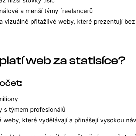
až nižší stovky tisíc
nálové a menší týmy freelancerů
 vizuálně přitažlivé weby, které prezentují be
.
platí web za statisíce?
očet:
miliony
 s týmem profesionálů
weby, které vydělávají a přinášejí vysokou náv