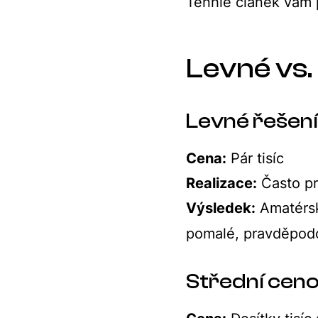
Tenhle článek vám 
Levné vs.
Levné řešení
Cena:
Pár tisíc
Realizace:
Často pr
Výsledek:
Amatérs
pomalé, pravděpod
Střední ceno