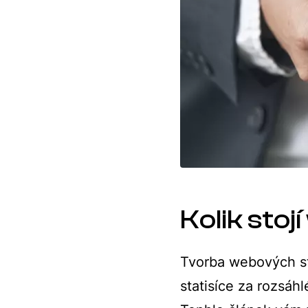
Kolik sto
Tvorba webových str
statisíce za rozsáh