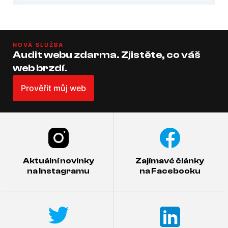
NOVÁ SLUŽBA
Audit webu zdarma. Zjistěte, co váš
web brzdí.
Prověřit můj web
Aktuální novinky
Zajímavé články
na Instagramu
na Facebooku