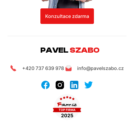
Konzultace zdarma
PAVEL
SZABO
+420 737 639 978
info@pavelszabo.cz