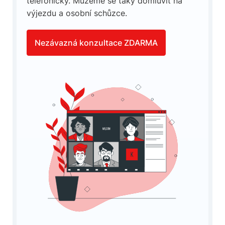
telefonicky. Můžeme se taky domluvit na
výjezdu a osobní schůzce.
Nezávazná konzultace ZDARMA