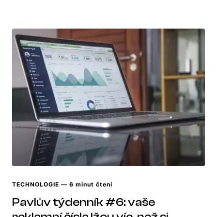
TECHNOLOGIE
— 6 minut čtení
Pavlův týdenník #6: vaše
reklamní čísla lžou víc, než si