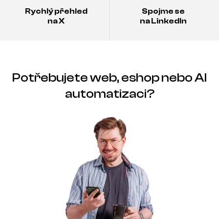
Rychlý přehled
Spojme se
na X
na LinkedIn
Potřebujete web, eshop nebo AI
automatizaci?