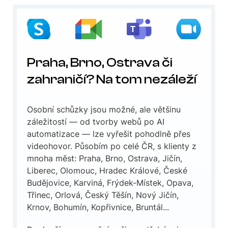
Praha, Brno, Ostrava či
zahraničí? Na tom nezáleží
Osobní schůzky jsou možné, ale většinu
záležitostí — od tvorby webů po AI
automatizace — lze vyřešit pohodlně přes
videohovor. Působím po celé ČR, s klienty z
mnoha měst: Praha, Brno, Ostrava, Jičín,
Liberec, Olomouc, Hradec Králové, České
Budějovice, Karviná, Frýdek-Místek, Opava,
Třinec, Orlová, Český Těšín, Nový Jičín,
Krnov, Bohumín, Kopřivnice, Bruntál...