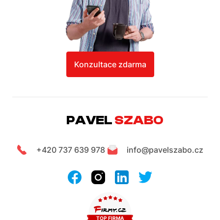
Konzultace zdarma
PAVEL
SZABO
+420 737 639 978
info@pavelszabo.cz