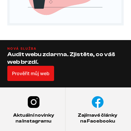
NOVÁ SLUŽBA
Audit webu zdarma. Zjistěte, co váš
web brzdí.
Prověřit můj web
Aktuální novinky
Zajímavé články
na Instagramu
na Facebooku