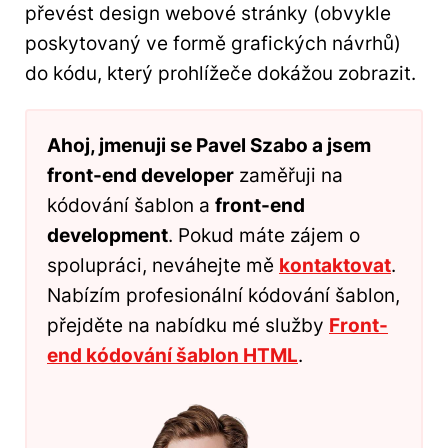
převést design webové stránky (obvykle
poskytovaný ve formě grafických návrhů)
do kódu, který prohlížeče dokážou zobrazit.
Ahoj, jmenuji se Pavel Szabo a jsem
front-end developer
zaměřuji na
kódování šablon a
front-end
development
. Pokud máte zájem o
spolupráci, neváhejte mě
kontaktovat
.
Nabízím profesionální kódování šablon,
přejděte na nabídku mé služby
Front-
end kódování šablon HTML
.