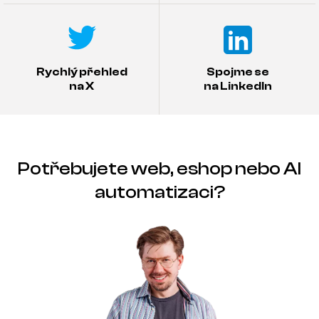
Rychlý přehled
Spojme se
na X
na LinkedIn
Potřebujete web, eshop nebo AI
automatizaci?