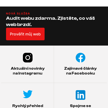
NOVÁ SLUŽBA
Audit webu zdarma. Zjistěte, co váš
web brzdí.
Prověřit můj web
Aktuální novinky
Zajímavé články
na Instagramu
na Facebooku
Rychlý přehled
Spojme se