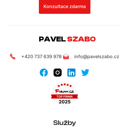
Konzultace zdarma
PAVEL
SZABO
+420 737 639 978
info@pavelszabo.cz
Služby