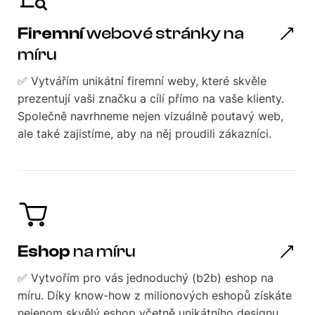
Firemní
webové stránky na
míru
✅ Vytvářím unikátní firemní weby, které skvěle
prezentují vaši značku a cílí přímo na vaše klienty.
Společně navrhneme nejen vizuálně poutavý web,
ale také zajistíme, aby na něj proudili zákazníci.
Eshop
na míru
✅ Vytvořím pro vás jednoduchý (b2b) eshop na
míru. Díky know-how z milionových eshopů získáte
nejenom skvělý eshop včetně unikátního designu,