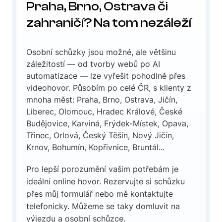
Praha, Brno, Ostrava či
zahraničí? Na tom nezáleží
Osobní schůzky jsou možné, ale většinu
záležitostí — od tvorby webů po AI
automatizace — lze vyřešit pohodlně přes
videohovor. Působím po celé ČR, s klienty z
mnoha měst: Praha, Brno, Ostrava, Jičín,
Liberec, Olomouc, Hradec Králové, České
Budějovice, Karviná, Frýdek-Místek, Opava,
Třinec, Orlová, Český Těšín, Nový Jičín,
Krnov, Bohumín, Kopřivnice, Bruntál...
Pro lepší porozumění vašim potřebám je
ideální online hovor. Rezervujte si schůzku
přes můj formulář nebo mě kontaktujte
telefonicky. Můžeme se taky domluvit na
výjezdu a osobní schůzce.