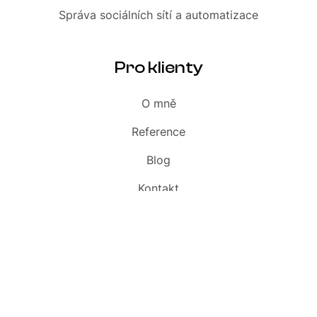
Správa sociálních sítí
a automatizace
Pro klienty
O mně
Reference
Blog
Kontakt
Slovník
Audit webu zdarma
Pavel Szabo s.r.o. · IČO 09800581 · DIČ CZ09800581 · DS abfx2fn · OR