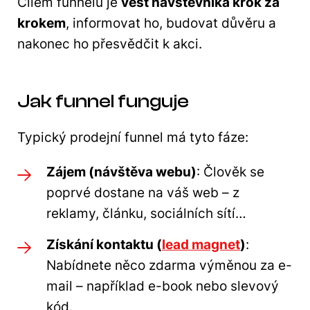
Cílem funnelu je
vést návštěvníka krok za
krokem
, informovat ho, budovat důvěru a
nakonec ho přesvědčit k akci.
Jak funnel funguje
Typický prodejní funnel má tyto fáze:
Zájem (návštěva webu)
: Člověk se
poprvé dostane na váš web – z
reklamy, článku, sociálních sítí…
Získání kontaktu (
lead magnet
)
:
Nabídnete něco zdarma výměnou za e-
mail – například e-book nebo slevový
kód.