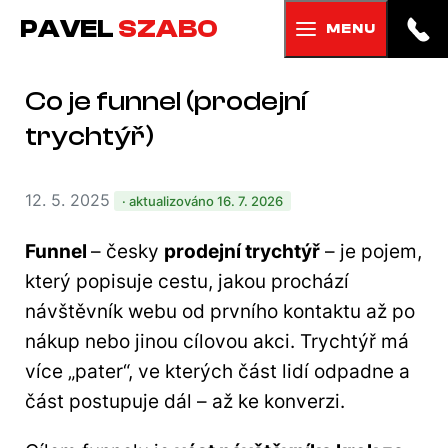
PAVEL
SZABO
MENU
Co je funnel (prodejní
trychtýř)
12. 5. 2025
· aktualizováno 16. 7. 2026
Funnel
– česky
prodejní trychtýř
– je pojem,
který popisuje cestu, jakou prochází
návštěvník webu od prvního kontaktu až po
nákup nebo jinou cílovou akci. Trychtýř má
více „pater“, ve kterých část lidí odpadne a
část postupuje dál – až ke konverzi.