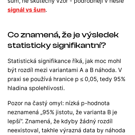
šum, ne skutečný vzor - podrobněji v hesle
signál vs šum
.
Co znamená, že je výsledek
statisticky signifikantní?
Statistická signifikance říká, jak moc mohl
být rozdíl mezi variantami A a B náhoda. V
praxi se používá hranice p ≤ 0,05, tedy 95%
hladina spolehlivosti.
Pozor na častý omyl: nízká p-hodnota
neznamená „95% jistotu, že varianta B je
lepší“. Znamená, že kdyby žádný rozdíl
neexistoval, takhle výrazná data by náhoda