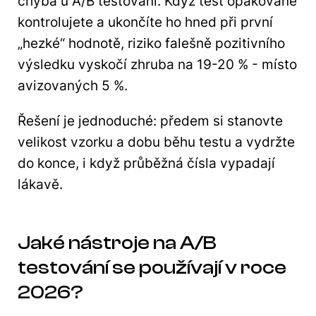
chyba u A/B testování. Když test opakovaně
kontrolujete a ukončíte ho hned při první
„hezké“ hodnotě, riziko falešně pozitivního
výsledku vyskočí zhruba na 19-20 % - místo
avizovaných 5 %.
Řešení je jednoduché: předem si stanovte
velikost vzorku a dobu běhu testu a vydržte
do konce, i když průběžná čísla vypadají
lákavě.
Jaké nástroje na A/B
testování se používají v roce
2026?