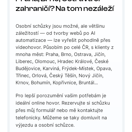
zahraničí? Na tom nezáleží
Osobní schůzky jsou možné, ale většinu
záležitostí — od tvorby webů po AI
automatizace — lze vyřešit pohodlně přes
videohovor. Působím po celé ČR, s klienty z
mnoha měst: Praha, Brno, Ostrava, Jičín,
Liberec, Olomouc, Hradec Králové, České
Budějovice, Karviná, Frýdek-Místek, Opava,
Třinec, Orlová, Český Těšín, Nový Jičín,
Krnov, Bohumín, Kopřivnice, Bruntál...
Pro lepší porozumění vašim potřebám je
ideální online hovor. Rezervujte si schůzku
přes můj formulář nebo mě kontaktujte
telefonicky. Můžeme se taky domluvit na
výjezdu a osobní schůzce.