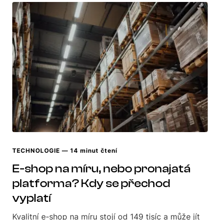
TECHNOLOGIE
— 14 minut čtení
E-shop na míru, nebo pronajatá
platforma? Kdy se přechod
vyplatí
Kvalitní e-shop na míru stojí od 149 tisíc a může jít