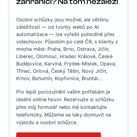
zahraničí? Na tom nezáleží
Osobní schůzky jsou možné, ale většinu
záležitostí — od tvorby webů po AI
automatizace — lze vyřešit pohodlně přes
videohovor. Působím po celé ČR, s klienty z
mnoha měst: Praha, Brno, Ostrava, Jičín,
Liberec, Olomouc, Hradec Králové, České
Budějovice, Karviná, Frýdek-Místek, Opava,
Třinec, Orlová, Český Těšín, Nový Jičín,
Krnov, Bohumín, Kopřivnice, Bruntál...
Pro lepší porozumění vašim potřebám je
ideální online hovor. Rezervujte si schůzku
přes můj formulář nebo mě kontaktujte
telefonicky. Můžeme se taky domluvit na
výjezdu a osobní schůzce.