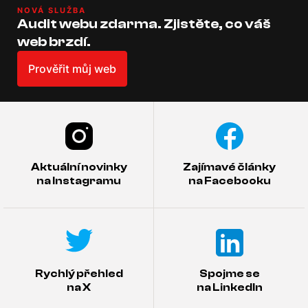
NOVÁ SLUŽBA
Audit webu zdarma. Zjistěte, co váš
web brzdí.
Prověřit můj web
Aktuální novinky
Zajímavé články
na Instagramu
na Facebooku
Rychlý přehled
Spojme se
na X
na LinkedIn