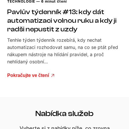
TECHNOLOGIE
— 6 minut čtení
Pavlův týdenník #13: kdy dát
automatizaci volnou ruku a kdy ji
radši nepustit z uzdy
Tenhle týden týdenník rozebírá, kdy nechat
automatizaci rozhodovat samu, na co se ptát před
nákupem nástroje na hlídání pravidel, a proč
nehlídaný osobní…
Pokračujte ve čtení
Nabídka služeb
Vyberte si z nabídky níže, co zrovna