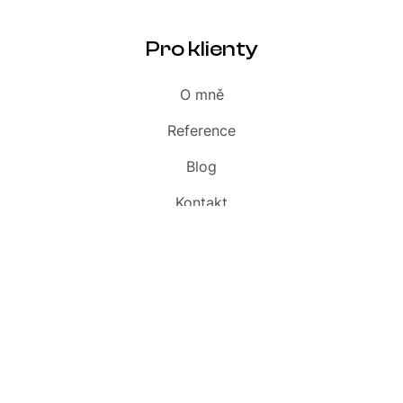
Pro klienty
O mně
Reference
Blog
Kontakt
Slovník
Audit webu zdarma
Pavel Szabo s.r.o. · IČO 09800581 · DIČ CZ09800581 · DS abfx2fn · OR
KS Ostrava, C 84384
Pavel Szabo · IČO 74947257 · ŽR Ostrava